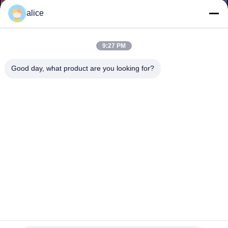
alice
মান
নিয়ন্ত্রণ
9:27 PM
Good day, what product are you looking for?
যোগাযোগ
করুন
খবর
উদ্ধৃতির
জন্য
আবেদন
পরিষ্কার পিভিসি তাপ সঙ্কুচিত মোড়ানো রোল ফিল্ম লেবেল প্রসাধনী প্যাকেজিং