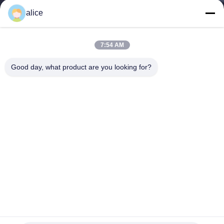
alice
মান
নিয়ন্ত্রণ
7:54 AM
Good day, what product are you looking for?
যোগাযোগ
করুন
খবর
উদ্ধৃতির
জন্য
আবেদন
কসমেটিক পণ্যের জন্য পিভিসি সংকোচন ফিল্ম, তাপ সংকোচন প্লাস্টিকের শীট