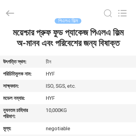
Hubei
HYF
Packaging
Co.,
Ltd..
পিএলএ ফিল্ম
All
Rights
Reserved.
ময়েশ্চার প্রুফ ফুড প্যাকেজ পিএলএ ফিল্ম
বাড়ি
অ-মানব এবং পরিবেশের জন্য বিষাক্ত
পণ্য
উৎপত্তি স্থল:
চীন
ভিডিও
পরিচিতিমুলক নাম:
HYF
সাক্ষ্যদান:
ISO, SGS, etc.
আমাদের
মডেল নম্বার:
HYF
সম্পর্কে
ন্যূনতম চাহিদার
10,000KG
পরিমাণ:
কারখানা
মূল্য:
negotiable
ভ্রমণ