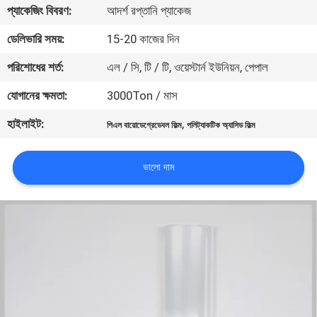
প্যাকেজিং বিবরণ:
আদর্শ রপ্তানি প্যাকেজ
মান
ডেলিভারি সময়:
15-20 কাজের দিন
নিয়ন্ত্রণ
পরিশোধের শর্ত:
এল / সি, টি / টি, ওয়েস্টার্ন ইউনিয়ন, পেপাল
যোগানের ক্ষমতা:
3000Ton / মাস
যোগাযোগ
হাইলাইট:
,
পিএল বায়োডেগ্রেডেবল ফিল্ম
পলিট্যাকটিক অ্যাসিড ফিল্ম
করুন
ভালো দাম
খবর
উদ্ধৃতির
জন্য
আবেদন