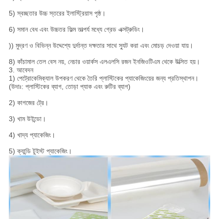
5) স্বচ্ছতার উচ্চ স্তরের ইলাস্ট্রিয়াস পৃষ্ঠ।
6) সমান বেধ এবং উচ্চতর ফিল্ম তাত্পর্য মধ্যে গ্রেড এক্সট্রুডিং।
)) মুদ্রণ ও বিভিন্ন উদ্দেশ্যে দুর্দান্ত দক্ষতার সাথে স্যুট করা এবং মোচড় দেওয়া যায়।
8) কাঁচামাল তেল বেস নয়, নেচার ওয়ার্কস এলএলসি রজন ইনজিওটিএম থেকে উত্সিত হয়।
3. আবেদন
1) পেট্রোকেমিক্যাল উপকরণ থেকে তৈরি প্লাস্টিকের প্যাকেজিংয়ের জন্য প্রতিস্থাপন।
(উদাঃ: প্লাস্টিকের ব্যাগ, তোড়া প্যাক এবং রুটির ব্যাগ)
2) কাগজের ট্রে।
3) খাম উইন্ডো।
4) খাদ্য প্যাকেজিং।
5) ক্যান্ডি টুইস্ট প্যাকেজিং।