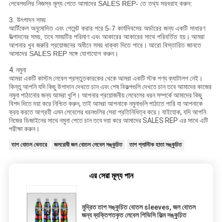
লেবেলগুলির নিজস্ব মূল্য পেতে আমাদের SALES REP- তে তথ্য সরবরাহ করুন:
3. উৎপাদন সময়
আর্টিকেল অনুমোদিত এবং পেমেন্ট করার পরে 5-7 কার্যদিবসের অর্ডারের জন্য একটি সাধারণ
উত্পাদনের সময়, তবে সময়টির পরিমাণ এবং আকারের আকারের সাথে পরিবর্তিত হয়।
আমরা
আপনার খুব জরুরি প্রয়োজনের অধীনে সময় ধাক্কা দিতে পারে।
আরো বিস্তারিত জানতে
আমাদের SALES REP সঙ্গে যোগাযোগ করুন।
4. নমুনা
আমরা একটি কাস্টম লেবেল প্রস্তুতকারকের থেকে আমরা একটি স্টক পণ্য ক্যাটালগ নেই।
কিন্তু আপনি যদি কিছু উপাদান দেখতে চান এবং শেষ বিকল্পগুলি দেখতে চান তবে আমাদের কাজের
নমুনা পাঠানোর জন্য আমরা খুশি। আপনার প্রয়োজনীয় লেবেলের ধরন সম্পর্কে আমাদের কিছু
বিশদ দিতে দয়া করে নিশ্চিত করুন, তাই আমরা আপনাকে নমুনাগুলি পাঠাতে পারি যা আপনাকে
ক্রয় করতে আগ্রহী এমন লেবেলের ধরনগুলির সেরা প্রতিনিধিত্ব করে। যাইহোক, যদি আপনি
নিজের ডিজাইনের সাথে নমুনা পেতে চান তবে দয়া করে আমাদের SALES REP এর সাথে এটি
পরীক্ষা করুন।
তাপ বোতল ভেতরে
জলরোধী জল বোতল লেবেল সঙ্কুচিত
তাপ প্লাস্টিক হাতা সঙ্কুচিত
এর সেরা মূল্য পান
মুদ্রিত তাপ সঙ্কুচিত বোতল sleeves, জল বোতল
জন্য ব্যক্তিগতকৃত লেবেল পিভিসি ফিল্ম সঙ্কুচিত