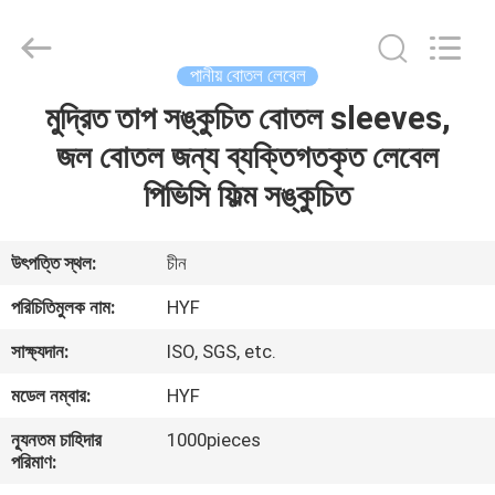
Hubei
HYF
Packaging
Co.,
Ltd..
পানীয় বোতল লেবেল
All
Rights
Reserved.
মুদ্রিত তাপ সঙ্কুচিত বোতল sleeves,
বাড়ি
জল বোতল জন্য ব্যক্তিগতকৃত লেবেল
পণ্য
পিভিসি ফিল্ম সঙ্কুচিত
ভিডিও
উৎপত্তি স্থল:
চীন
পরিচিতিমুলক নাম:
HYF
আমাদের
সাক্ষ্যদান:
ISO, SGS, etc.
সম্পর্কে
মডেল নম্বার:
HYF
কারখানা
ন্যূনতম চাহিদার
1000pieces
পরিমাণ:
ভ্রমণ