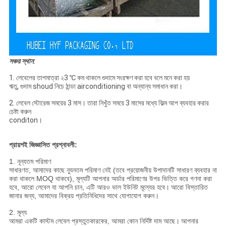
সঞ্চয় স্থান:
1. লেবেলের তাপমাত্রা ২3 ℃ কম থাকলে গুদামে সংরক্ষণ করা হবে বলে মনে করা হয়
ঋতু, গুদাম shoud নিচে ঠান্ডা airconditioning বা অন্যান্য সমাধান করা।
2. লেবেল স্টোরেজ সময়ের 3 মাস। তারা নিখুঁত সময়ে 3 মাসের মধ্যে ফিল্ম আপ ব্যবহার করার
চেষ্টা করুন
conditon।
প্রায়শই জিজ্ঞাসিত প্রশ্নাবলী:
1. নূন্যতম পরিমাণ
সাধারণত, আমাদের কাছে ন্যূনতম পরিমাণ নেই (তবে প্রয়োজনীয় উপাদানটি সাধারণ ব্যবহার না
করা থাকলে MOQ থাকবে), মূল্যটি আপনার অর্ডার পরিমাণের উপর ভিত্তি করে গণনা করা
হবে, আরো লেবেল যা আপনি চান, এটি আরও ভাল ইউনিট মূল্যের হবে।
আরো বিস্তারিত
জানার জন্য, আমাদের বিক্রয় প্রতিনিধিদের সাথে যোগাযোগ করুন।
2. মূল্য
আমরা একটি কাস্টম লেবেল প্রস্তুতকারকের, আমরা কোন নির্দিষ্ট দাম আছে।
আপনার