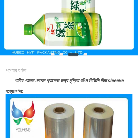
সাইট
ম্যাপ
গোপনীয়তা
নীতি
পণ্যের বর্ণনা
পানীয় বোতল লেবেল প্যাকেজ জন্য মুদ্রিত রঙিন পিভিসি ফিল্ম sleeeve
পণ্যের বর্ণনা: