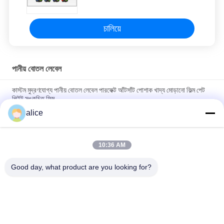
চালিয়ে
পানীয় বোতল লেবেল
কাস্টম মুদ্রণযোগ্য পানীয় বোতল লেবেল পারফেক্ট আঁটসাঁট পোশাক খাদ্য মোড়ানো ফিল্ম পেট
পিইট সঙ্কুচিত ফিল্ম
alice
খাদ্য প্যাকেজিং সঙ্কুচিত বোতল লেবেল লেবেল পিভিসি PET ওয়াইন বোতল জন্য ফিল্ম
উপাদান সঙ্কুচিত
10:36 AM
পিইটি পানীয় বোতল লেবেল, পুনর্ব্যবহারযোগ্য তাপ প্যাকেজিং 30mic থেকে 50mic বেধ
প্যাকেজিং জন্য সঙ্কুচিত ফিল্ম
Good day, what product are you looking for?
সব
ফিল্ম রোলস সঙ্কুচিত
PETG সঙ্কুচিত চলচ্চিত্র