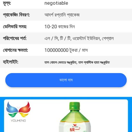
মূল্য:
negotiable
মান
প্যাকেজিং বিবরণ:
আদর্শ রপ্তানি প্যাকেজ
নিয়ন্ত্রণ
ডেলিভারি সময়:
10-20 কাজের দিন
পরিশোধের শর্ত:
এল / সি, টি / টি, ওয়েস্টার্ন ইউনিয়ন, পেপ্যাল
যোগাযোগ
যোগানের ক্ষমতা:
100000000 টুকরা / মাস
করুন
হাইলাইট:
,
তাপ বোতল ভেতরে সঙ্কুচিত
তাপ প্লাস্টিক হাতা সঙ্কুচিত
খবর
ভালো দাম
উদ্ধৃতির
জন্য
আবেদন