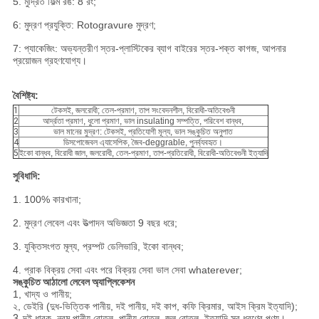
5. মুদ্রিত ফিল্ম রঙ: 8 রং;
6: মুদ্রণ প্রযুক্তি: Rotogravure মুদ্রণ;
7: প্যাকেজিং: অভ্যন্তরীণ স্তর-প্লাস্টিকের ব্যাগ বাইরের স্তর-শক্ত কাগজ, আপনার
প্রয়োজন গ্রহণযোগ্য।
বৈশিষ্ট্য:
1
টেকসই, জলরোধী; তেল-প্রমাণ, তাপ সংবেদনশীল, বিরোধী-অতিবেগুনী
2
আর্দ্রতা প্রমাণ, ধুলো প্রমাণ, ভাল insulating সম্পত্তি, পরিবেশ বান্ধব,
3
ভাল মানের মুদ্রণ: টেকসই, প্রতিযোগী মূল্য, ভাল সঙ্কুচিত অনুপাত
4
ডিসপোজেবল এ্যাসেপিক, জৈব-deggrable, পুনর্ব্যবহৃত।
5
ইকো বান্ধব, বিরোধী জাল, জলরোধী, তেল-প্রমাণ, তাপ-প্রতিরোধী, বিরোধী-অতিবেগুনী ইত্যাদি
সুবিধাদি:
1. 100% কারখানা;
2. মুদ্রণ লেবেল এবং উত্পাদন অভিজ্ঞতা 9 বছর ধরে;
3. যুক্তিসংগত মূল্য, প্রম্পট ডেলিভারি, ইকো বান্ধব;
4. প্রাক বিক্রয় সেবা এবং পরে বিক্রয় সেবা ভাল সেবা whaterever;
সঙ্কুচিত আঠালো লেবেল অ্যাপ্লিকেশন
1, খাদ্য ও পানীয়;
২, ডেইরি (দুধ-ভিত্তিক পানীয়, দই পানীয়, দই কাপ, কফি ক্রিমার, আইস ক্রিম ইত্যাদি);
3,
দই ধারক, নরম পানীয় বোতল, পানীয় বোতল, জল বোতল, ইত্যাদি সব ধরণের পণ্য।