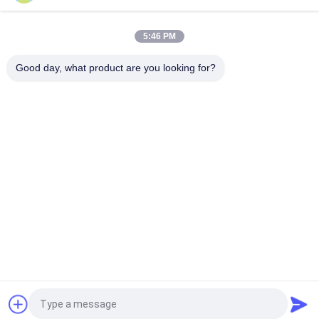
উপাদান সঙ্কুচিত
5:46 PM
পিইটি পানীয় বোতল লেবেল, পুনর্ব্যবহারযোগ্য তাপ প্যাকেজিং 30mic থেকে 50mic বেধ
প্যাকেজিং জন্য সঙ্কুচিত ফিল্ম
Good day, what product are you looking for?
সব
ফিল্ম রোলস সঙ্কুচিত
PETG সঙ্কুচিত চলচ্চিত্র
পিভিসি সঙ্কুচিত ফিল্ম
ওপস সঙ্কুচিত চলচ্চিত্র
POF ছিনতাই ফিল্ম
ভ্যাকুয়াম মেটালেড কাগজ
মুদ্রিত প্লাস্টিক রোলস
পানীয় বোতল লেবেল
উদ্ধৃতির জন্য আবেদন