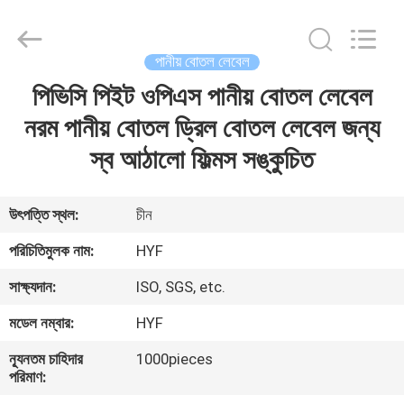
Hubei
HYF
Packaging
Co.,
Ltd..
পানীয় বোতল লেবেল
All
Rights
Reserved.
পিভিসি পিইট ওপিএস পানীয় বোতল লেবেল
বাড়ি
নরম পানীয় বোতল ড্রিল বোতল লেবেল জন্য
পণ্য
স্ব আঠালো ফিল্মস সঙ্কুচিত
ভিডিও
উৎপত্তি স্থল:
চীন
পরিচিতিমুলক নাম:
HYF
আমাদের
সাক্ষ্যদান:
ISO, SGS, etc.
সম্পর্কে
মডেল নম্বার:
HYF
কারখানা
ন্যূনতম চাহিদার
1000pieces
পরিমাণ:
ভ্রমণ