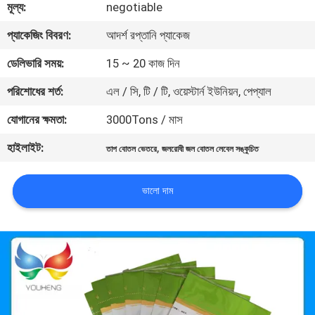
মূল্য:
negotiable
মান
প্যাকেজিং বিবরণ:
আদর্শ রপ্তানি প্যাকেজ
নিয়ন্ত্রণ
ডেলিভারি সময়:
15 ~ 20 কাজ দিন
পরিশোধের শর্ত:
এল / সি, টি / টি, ওয়েস্টার্ন ইউনিয়ন, পেপ্যাল
যোগাযোগ
যোগানের ক্ষমতা:
3000Tons / মাস
করুন
হাইলাইট:
,
তাপ বোতল ভেতরে
জলরোধী জল বোতল লেবেল সঙ্কুচিত
খবর
ভালো দাম
উদ্ধৃতির
জন্য
আবেদন