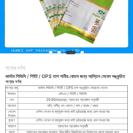
সাইট
ম্যাপ
গোপনীয়তা
নীতি
পণ্যের বর্ণনা
কাস্টম পিভিসি / পিইট / OPS তাপ পানীয় বোতল জন্য আস্তিন লেবেল সঙ্কুচিত
পণ্যের বর্ণনা
পণ্যের নাম
কাস্টম পিভিসি / পিইটি / OPS তাপ সঙ্কুচিত মোড়ানো লেবেল
উপাদান
ওপিএস / পিইটি / পিভিসি
বেধ
20-80micron, গ্রাহকের প্রয়োজন অনুযায়ী
আবেদন
পানি, পানীয়, রস বোতল / কাপ / জ্যাম / ধারক
লেবেল
মেশিন লেবেল বা ম্যানুয়াল জন্য কাটা shrink জন্য রোল পাওয়া যায়
বিন্যাস
মুদ্রণ
মেশিন লেবেল বা ম্যানুয়াল জন্য কাটা shrink জন্য রোল পাওয়া যায়
আয়তন
গ্রাহকের প্রয়োজন অনুযায়ী
নকশা
গ্রাহকের প্রয়োজন অনুসারে, ক্রিয়েটিভ ডিজাইনার দল বিনামূল্যে নকশা সরবরাহ করে