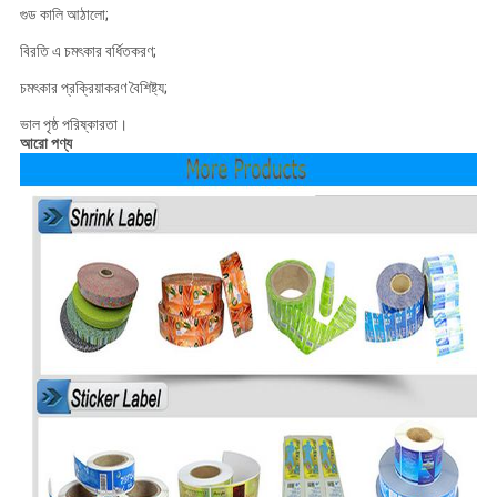
গুড কালি আঠালো;
বিরতি এ চমৎকার বর্ধিতকরণ;
চমৎকার প্রক্রিয়াকরণ বৈশিষ্ট্য;
ভাল পৃষ্ঠ পরিষ্কারতা।
আরো পণ্য