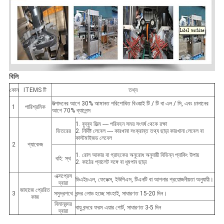
বিলি
কোন
ITEMS টি
তথ্য
উত্পাদনের আগে 30% আমানত পরিশোধিত বিওয়াই টি / টি বা এল / সি, এবং চালানের
1
পারিশ্রমিক
আগে 70% ব্যালেন্স
1. বুদ্বুদ ফিল্ম ---- পরিবহন সময় সংঘর্ষ থেকে রক্ষা
ভিতরের
2. নির্দিষ্ট লেবেল ---- কারখানা সংক্রান্ত তথ্য ছাড়া কারখানা লেবেল বা
কাস্টমাইজড লেবেল
2
প্যাকেজ
1. রোল আকার বা গ্রাহকের অনুরোধ অনুযায়ী বিভিন্ন প্যাকিং উপায়
বহি: স্থ
2. কাঠের প্যালেট সঙ্গে বা ধূমপান ছাড়া
এক্সপ্রেস
ডিএইচএল, ফেডেক্স, ইউপিএস, টিএনটি বা আপনার প্রয়োজনীয়তা অনুযায়ী।
দ্বারা
জাহাজে প্রেরিত
3
সমুদ্রপথে
বন্দর লোড হচ্ছে সাংহাই, সাধারণত 15-20 দিন।
কাজ
বিমানবন্দর
বায়ু বন্দরে ফরম এয়ার পোর্ট, সাধারণত 3-5 দিন
দ্বারা