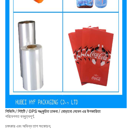
পিভিসি / পিইটি / OPS সঙ্কুচিত ঢাকনা / মোড়ানো লেবেল এর উপকারিতা
পরিবেশগত বন্ধুত্বপূর্ণ;
চমৎকার এবং অভিন্ন তাপ সংকোচন;