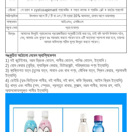
বোঁচকা
পে ব্যাগ + cystosepiment প্যাকেজিং + শক্ত কাগজ + প্যাকিং বেল্ট + কাঠের প্যালেট
পারিশ্রমিক
উৎপাদন আগে টি / টি বা এল / সি দ্বারা 30% আমানত, চালান আগে ভারসাম্য
সাক্ষ্যদান
আইএসও, এসজিএস
নমুনা সেবা
গ্রহণযোগ্য
বিঃদ্রঃ
আমাদের উদ্ধৃতি গ্রাহকদের প্রয়োজনীয়তা অনুযায়ী তৈরি করা হয়, তাই যদি আপনি উপাদান গঠন,
বেধ, আকার এবং মুদ্রণ রঙ সরবরাহ করতে পারেন তবে এটি অত্যন্ত প্রশংসা করা হবে, তারপর
আমরা অবিলম্বে সঠিক মূল্য উদ্ধৃত করতে পারেন।
সঙ্কুচিত আঠালো লেবেল অ্যাপ্লিকেশন
1) দই কন্টেইনার, নরম ড্রিংক বোতল, পানীয় বোতল, পানির বোতল, ইত্যাদি।
2) হোম কেয়ার (লন্ড্রি, ফ্যাব্রিক কেয়ার, ডিটারজেন্ট, পরিষ্কারের পণ্য ইত্যাদি)
3) ব্যক্তিগত যত্ন (চুলের যত্ন, সাবান এবং বাথ পণ্য, মৌখিক যত্ন, স্কিন কেয়ার, প্রসাধনী
ইত্যাদি)
4) ডেইরি (দুধ-ভিত্তিক পানীয়, দই পানীয়, দই কাপ, কফি ক্রিমার, আইস ক্রিম ইত্যাদি)
5) খাদ্য এবং পানীয় (সস, স্প্রেড, প্রস্তুত খাবার, স্ন্যাক্স, নরম পানীয়, ফলের রস, পানি,
অ্যালকোহলযুক্ত পানীয় ইত্যাদি)