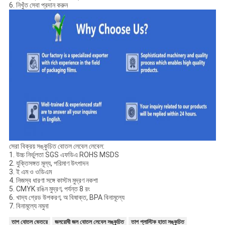
6. নিখুঁত সেবা প্রদান করুন
সেরা বিক্রয় সঙ্কুচিত বোতল লেবেল লেবেল:
1. উচ্চ নির্ভুলতা SGS এফডিএ ROHS MSDS
2. যুক্তিসঙ্গত মূল্য, পরিমাণ উৎপাদন
3. ই এম ও ওডিএম
4. নিজস্ব ধারণা সঙ্গে কাস্টম মুদ্রণ নকশা
5. CMYK রঙিন মুদ্রণ, পর্যন্ত 8 রং
6. খাদ্য গ্রেড উপকরণ, অ বিষাক্ত, BPA বিনামূল্যে
7. বিনামূল্যে নমুনা
তাপ বোতল ভেতরে
জলরোধী জল বোতল লেবেল সঙ্কুচিত
তাপ প্লাস্টিক হাতা সঙ্কুচিত