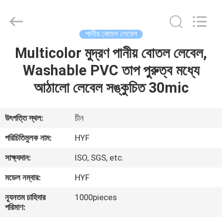
Hubei
HYF
Packaging
Co.,
Ltd..
পানীয় বোতল লেবেল
All
Rights
Reserved.
Multicolor মুদ্রণ পানীয় বোতল লেবেল,
বাড়ি
Washable PVC তাপ পুরুত্ব মধ্যে
পণ্য
আঠালো লেবেল সঙ্কুচিত 30mic
ভিডিও
উৎপত্তি স্থল:
চীন
পরিচিতিমুলক নাম:
HYF
আমাদের
সাক্ষ্যদান:
ISO, SGS, etc.
সম্পর্কে
মডেল নম্বার:
HYF
কারখানা
ন্যূনতম চাহিদার
1000pieces
পরিমাণ:
ভ্রমণ