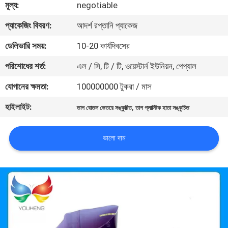
মূল্য:
negotiable
মান
প্যাকেজিং বিবরণ:
আদর্শ রপ্তানি প্যাকেজ
নিয়ন্ত্রণ
ডেলিভারি সময়:
10-20 কার্যদিবসের
পরিশোধের শর্ত:
এল / সি, টি / টি, ওয়েস্টার্ন ইউনিয়ন, পেপ্যাল
যোগাযোগ
যোগানের ক্ষমতা:
100000000 টুকরা / মাস
করুন
হাইলাইট:
,
তাপ বোতল ভেতরে সঙ্কুচিত
তাপ প্লাস্টিক হাতা সঙ্কুচিত
খবর
ভালো দাম
উদ্ধৃতির
জন্য
আবেদন