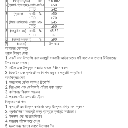
1
(ঘনত্ব বিচ্যুতি)
মিমি
± 0.002
2
(প্রসার্য স্ট্রেংগ্রহ)
এমডি
এমপিএ
≥50
: TD
≥42
3
(প্রতান)
এমডি
%
≥50
: TD
≥70
4
(টিয়ার প্রতিরোধ)
এমডি
MN
≥45
: TD
≥60
5
(সঙ্কুচিত হার)
এমডি
%
45-53
: TD
0-3
6
(হালকা সংক্রমণ)
%
≥90
7
(চেহারা)
-
ঠিক আছে
আমাদের সেবাসমূহ
প্রাক বিক্রয় সেবা
1. একটি ভাল উপদেষ্টা এবং ক্লায়েন্ট সহকারী আইন তাদের ধনী হতে এবং তাদের বিনিয়োগের
উপর ফেরত সক্ষম।
2. সঠিক এবং উপযুক্ত সরঞ্জাম মডেল নির্বাচন করুন
3. ডিজাইন এবং ক্লায়েন্টদের বিশেষ অনুরোধ অনুযায়ী পণ্য তৈরি
অন ​​বিক্রয় সেবা
1. সময় সময় মেশিন অবস্থা রিপোর্টিং।
2. প্রি-চেক এবং ডেলিভারি এগিয়ে পণ্য গ্রহণ
3. কর্মশালার বিন্যাস অঙ্কন
4. প্রথম লাইন অপারেটর ট্রেন
বিক্রয় সেবা পরে
1. ক্লায়েন্ট এর উদ্বেগ কমানোর জন্য উল্লেখযোগ্য সেবা প্রদান।
2. প্রথম নির্মাণ সময়সূচী জন্য প্রস্তুত ক্লায়েন্ট সহায়তা।
3. ইনস্টল এবং সরঞ্জাম ডিবাগ
4. সরঞ্জাম পরীক্ষা করে দেখুন
5. দ্রুত যন্ত্রণার দূর করতে উদ্যোগ নিন