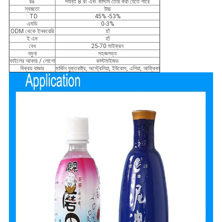
রঙ
পর্যন্ত 8 রং এবং কাস্টম তৈরি করা যেতে পারে
স্বচ্ছতা
উচ্চ
: TD
45% -53%
এমডি
0-3%
ODM থেকে ইনকয়েরি
হাঁ
ই এম
হাঁ
বেধ
25-70 মাইক্রন
নমুনা
সহজলভ্য
ফাইলের আকার / লোগো
কাস্টমাইজড
বিক্রয় বাজার
মার্কিন যুক্তরাষ্ট্র, অস্ট্রেলিয়া, ইউরোপ, এশিয়া, আফ্রিকা