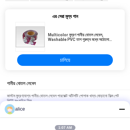
এর সেরা মূল্য পান
Multicolor মুদ্রণ পানীয় বোতল লেবেল,
Washable PVC তাপ পুরুত্ব মধ্যে আঠালো
লেবেল সঙ্কুচিত 30mic
চালিয়ে
পানীয় বোতল লেবেল
কাস্টম মুদ্রণযোগ্য পানীয় বোতল লেবেল পারফেক্ট আঁটসাঁট পোশাক খাদ্য মোড়ানো ফিল্ম পেট
পিইট সঙ্কুচিত ফিল্ম
alice
খাদ্য প্যাকেজিং সঙ্কুচিত বোতল লেবেল লেবেল পিভিসি PET ওয়াইন বোতল জন্য ফিল্ম
উপাদান সঙ্কুচিত
1:07 AM
পিইটি পানীয় বোতল লেবেল, পুনর্ব্যবহারযোগ্য তাপ প্যাকেজিং 30mic থেকে 50mic বেধ