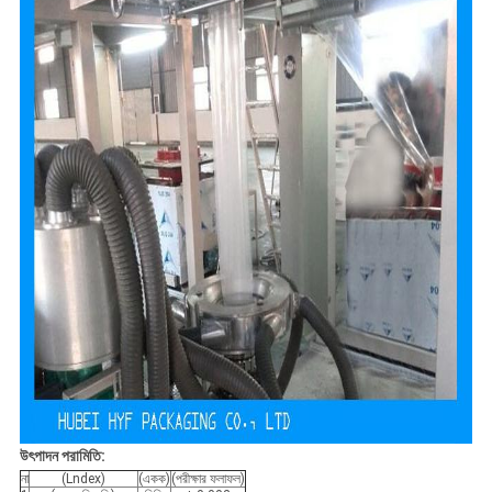
উৎপাদন পরামিতি:
না
(Lndex)
(একক)
(পরীক্ষার ফলাফল)